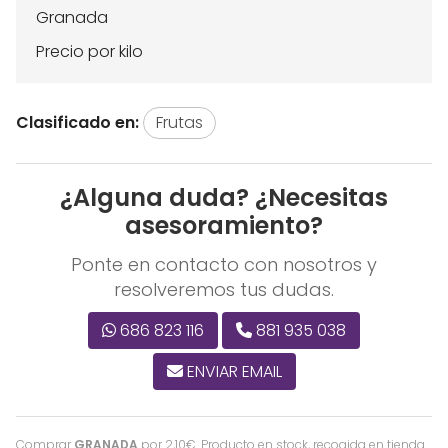
Granada
Precio por kilo
Clasificado en:
Frutas
¿Alguna duda? ¿Necesitas
asesoramiento?
Ponte en contacto con nosotros y
resolveremos tus dudas.
686 823 116
881 935 038
ENVIAR EMAIL
Comprar
GRANADA
por
2,10
€
. Producto en stock, recogida en tienda.