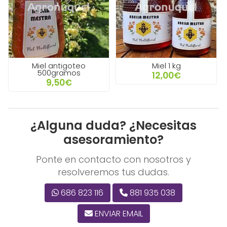
Miel antigoteo
Miel 1 kg
500gramos
12,00€
9,50€
¿Alguna duda? ¿Necesitas
asesoramiento?
Ponte en contacto con nosotros y
resolveremos tus dudas.
686 823 116
881 935 038
ENVIAR EMAIL