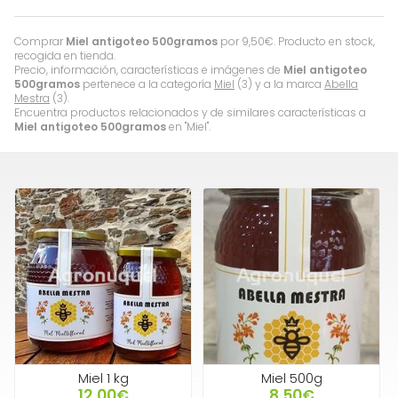
Comprar
Miel antigoteo 500gramos
por
9,50
€
. Producto en stock,
recogida en tienda.
Precio, información, características e imágenes de
Miel antigoteo
500gramos
pertenece a la categoría
Miel
(3) y a la marca
Abella
Mestra
(3).
Encuentra productos relacionados y de similares características a
Miel antigoteo 500gramos
en "Miel".
Miel 1 kg
Miel 500g
12,00€
8,50€