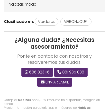
Nabizas mada
Clasificado en:
Verduras
AGRONUQUEL
¿Alguna duda? ¿Necesitas
asesoramiento?
Ponte en contacto con nosotros y
resolveremos tus dudas.
686 823 116
881 935 038
ENVIAR EMAIL
Comprar
Nabizas
por
3,00
€
. Producto no disponible, recogida en
tienda.
Precio, información, características e imágenes de
Nabizas