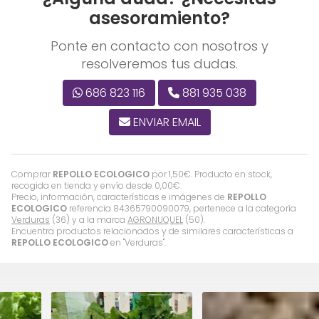
asesoramiento?
Ponte en contacto con nosotros y
resolveremos tus dudas.
686 823 116
881 935 038
ENVIAR EMAIL
Comprar
REPOLLO ECOLOGICO
por
1,50
€
. Producto en stock,
recogida en tienda y envío desde
0,00
€
.
Precio, información, características e imágenes de
REPOLLO
ECOLOGICO
referencia 84365790090079, pertenece a la categoría
Verduras
(36) y a la marca
AGRONUQUEL
(50).
Encuentra productos relacionados y de similares características a
REPOLLO ECOLOGICO
en "Verduras".